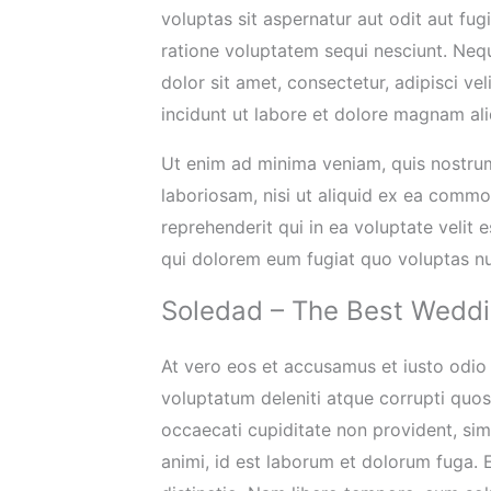
voluptas sit aspernatur aut odit aut fu
ratione voluptatem sequi nesciunt. Neq
dolor sit amet, consectetur, adipisci v
incidunt ut labore et dolore magnam al
Ut enim ad minima veniam, quis nostrum
laboriosam, nisi ut aliquid ex ea comm
reprehenderit qui in ea voluptate velit 
qui dolorem eum fugiat quo voluptas nul
Soledad – The Best Wedd
At vero eos et accusamus et iusto odio
voluptatum deleniti atque corrupti quos
occaecati cupiditate non provident, simil
animi, id est laborum et dolorum fuga. 