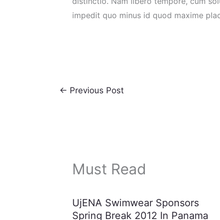
distinctio. Nam libero tempore, cum sol
impedit quo minus id quod maxime plac
←
Previous Post
Must Read
UjENA Swimwear Sponsors
Spring Break 2012 In Panama