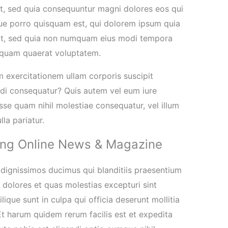
git, sed quia consequuntur magni dolores eos qui
ue porro quisquam est, qui dolorem ipsum quia
elit, sed quia non numquam eius modi tempora
iquam quaerat voluptatem.
 exercitationem ullam corporis suscipit
odi consequatur? Quis autem vel eum iure
esse quam nihil molestiae consequatur, vel illum
la pariatur.
ing Online News & Magazine
 dignissimos ducimus qui blanditiis praesentium
 dolores et quas molestias excepturi sint
ique sunt in culpa qui officia deserunt mollitia
Et harum quidem rerum facilis est et expedita