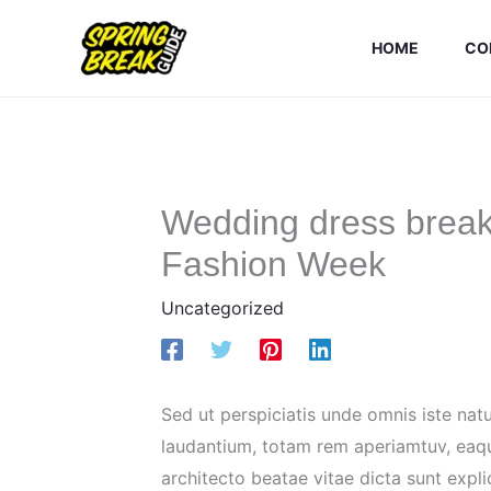
Skip
to
HOME
CO
content
Wedding dress break
Fashion Week
Uncategorized
Sed ut perspiciatis unde omnis iste na
laudantium, totam rem aperiamtuv, eaque
architecto beatae vitae dicta sunt exp