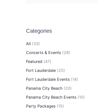
e
a
r
c
Categories
h
All
(33)
f
Concerts & Events
(28)
o
Featured
(47)
r
:
Fort Lauderdale
(25)
Fort Lauderdale Events
(14)
Panama City Beach
(20)
Panama City Beach Events
(10)
Party Packages
(15)