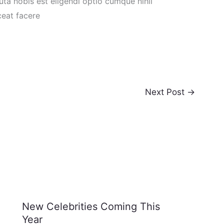
uta nobis est eligendi optio cumque nihil
eat facere
Next Post
→
New Celebrities Coming This
Year