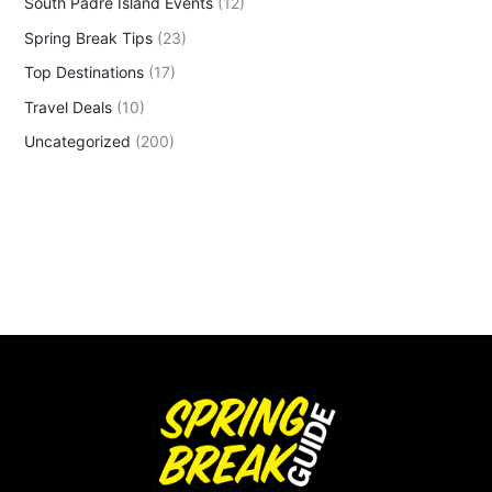
South Padre Island Events
(12)
Spring Break Tips
(23)
Top Destinations
(17)
Travel Deals
(10)
Uncategorized
(200)