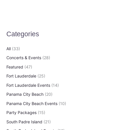
a
r
c
h
Categories
f
o
All
(33)
r
Concerts & Events
(28)
:
Featured
(47)
Fort Lauderdale
(25)
Fort Lauderdale Events
(14)
Panama City Beach
(20)
Panama City Beach Events
(10)
Party Packages
(15)
South Padre Island
(21)